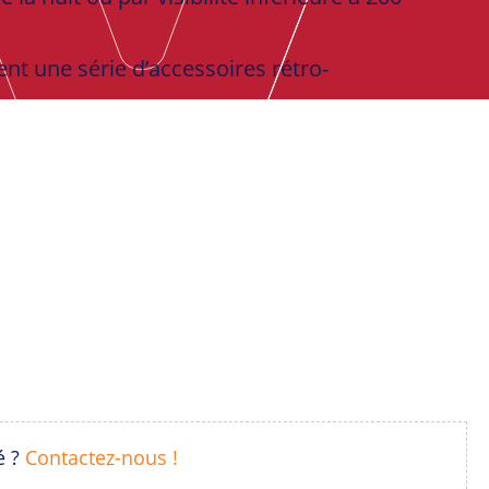
ment une série d’accessoires rétro-
é ?
Contactez-nous !