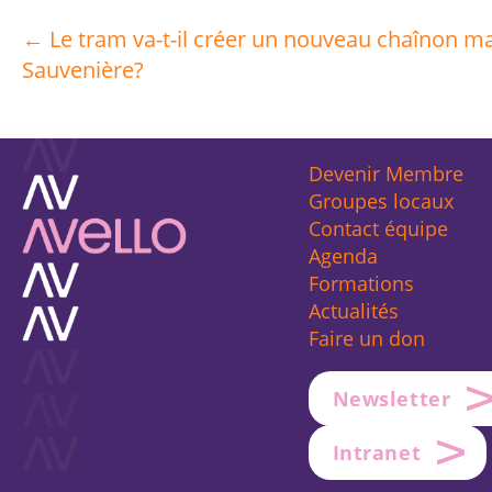
← Le tram va-t-il créer un nouveau chaînon m
Posts
Sauvenière?
navigation
Devenir Membre
Groupes locaux
Contact équipe
Agenda
Formations
Actualités
Faire un don
Newsletter
Intranet