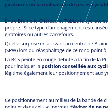
giratoires où la réalisation de pistes cyclab
Entre Braine-le-Château et Tubize le cycliste e
propre. Si ce type d’aménagement reste insécur
giratoires ou autres carrefours.
Quelle surprise en arrivant au centre de Brain
(SPW) lors du réasphaltage de ce rond-point à l
La BCS peinte en rouge débute à la fin de la PC
pour indiquer la
position conseillée aux cycl
légitime également leur positionnement aux y
Ce positionnement au milieu de la bande de cir
point et dans celui-ci permet d’
éviter de ne p