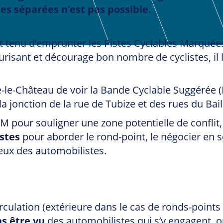
les séparées n’est pas possible.
st tenu d’emprunter les Pistes Cyclables Marquées
isant et décourage bon nombre de cyclistes, il le
e-le-Château de voir la Bande Cyclable Suggérée (
a jonction de la rue de Tubize et des rues du Bail
M pour souligner une zone potentielle de conflit,
istes
pour aborder le rond-point, le négocier en s
eux des automobilistes.
culation (extérieure dans le cas de ronds-points
as être vu
des automobilistes qui s’y engagent, ou 