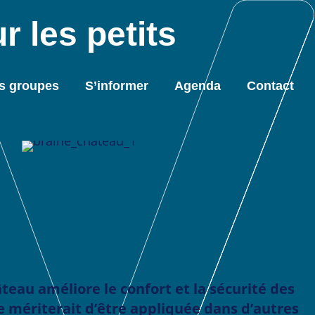
 les petits
s groupes
S’informer
Agenda
Contact
eau améliore le confort et la sécurité des
ne mériterait d’être appliquée dans d’autres