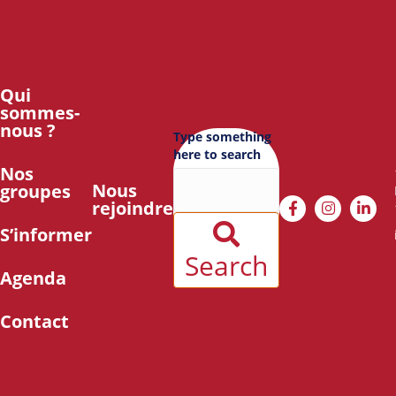
Qui
sommes-
nous ?
Type something
here to search
Nos
Nous
groupes
rejoindre
S’informer
Search
Agenda
Contact