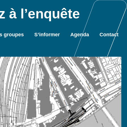
 à l’enquête
s groupes
S’informer
Agenda
Contact