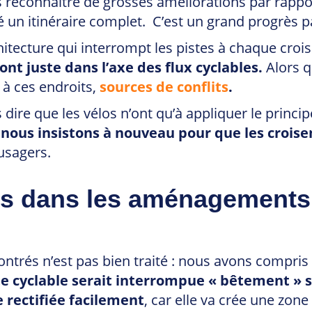
reconnaître de grosses améliorations par rapport 
un itinéraire complet. C’est un grand progrès par
chitecture qui interrompt les pistes à chaque cr
ont juste dans l’axe des flux cyclables.
Alors q
, à ces endroits,
sources de conflits
.
dire que les vélos n’ont qu’à appliquer le princi
t
nous insistons à nouveau pour que les crois
’usagers.
ns dans les aménagements
trés n’est pas bien traité : nous avons compris q
te cyclable serait interrompue « bêtement »
e rectifiée facilement
, car elle va crée une zon