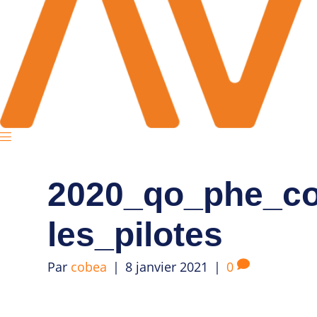
2020_qo_phe_c
les_pilotes
Par
cobea
|
8 janvier 2021
|
0