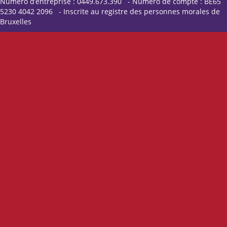
Numéro d’entreprise : 0449.673.390 - Numéro de compte : BE65
5230 4042 2096 - Inscrite au registre des personnes morales de
Bruxelles