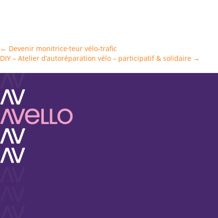
Posts
← Devenir monitrice·teur vélo-trafic
DIY – Atelier d’autoréparation vélo – participatif & solidaire →
navigation