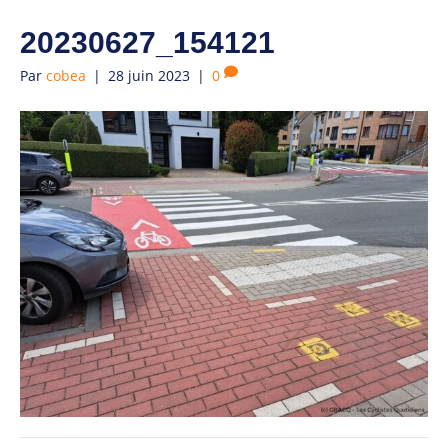
20230627_154121
Par
cobea
|
28 juin 2023
|
0