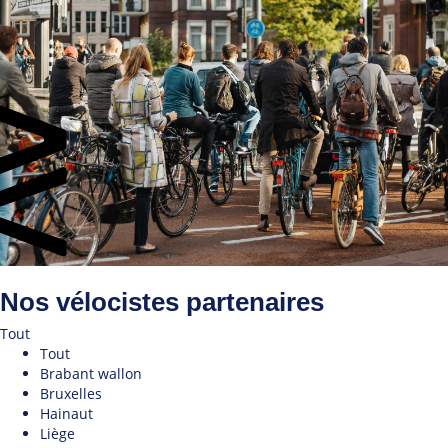
Nos vélocistes partenaires
Tout
Tout
Brabant wallon
Bruxelles
Hainaut
Liège