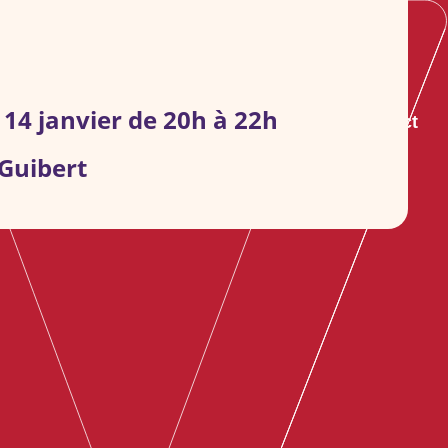
 14 janvier de 20h à 22h
s groupes
S’informer
Agenda
Contact
Guibert