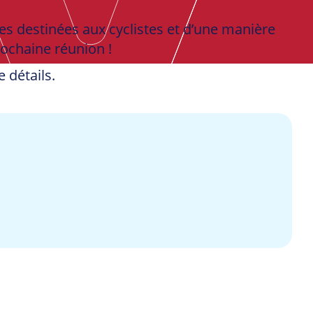
ures destinées aux cyclistes et d’une manière
rochaine réunion !
 détails.