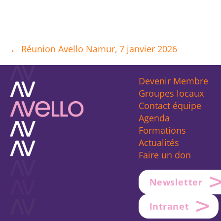
← Réunion Avello Namur, 7 janvier 2026
Posts
navigation
Devenir Membre
Groupes locaux
Contact équipe
Agenda
Formations
Actualités
Faire un don
Newsletter
Intranet