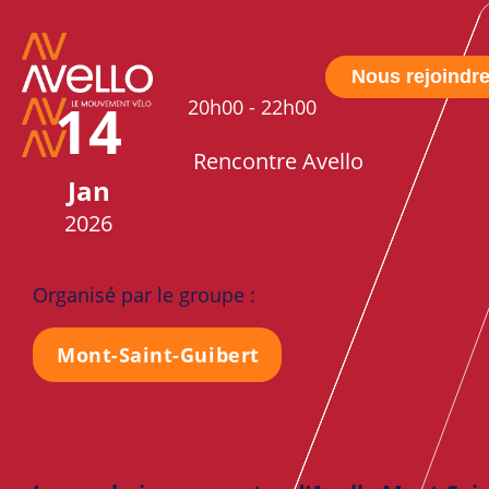
Nous rejoindr
14
20h00
-
22h00
Rencontre Avello
Jan
2026
Organisé par le groupe :
Mont-Saint-Guibert