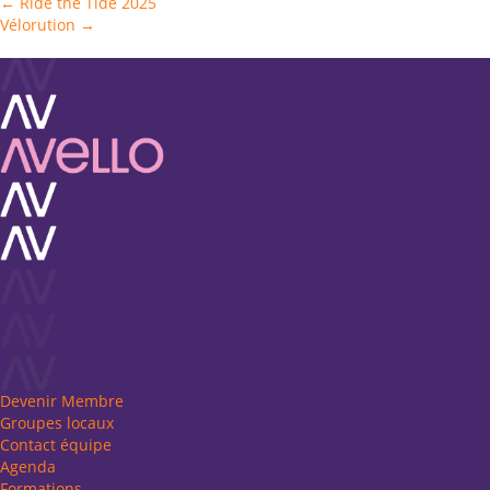
Posts
← Ride the Tide 2025
Vélorution →
navigation
Devenir Membre
Groupes locaux
Contact équipe
Agenda
Formations