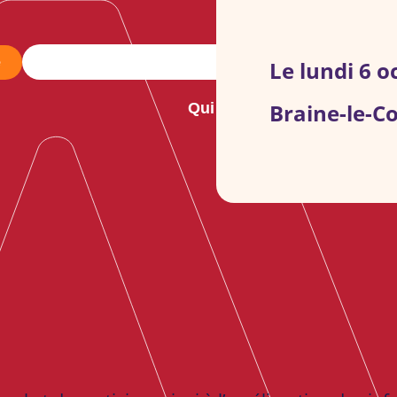
e
Le lundi 6 
Braine-le-C
Qui sommes-nous ?
No