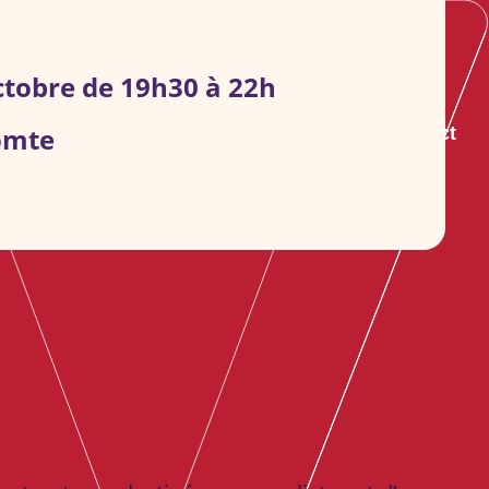
octobre de 19h30 à 22h
omte
s groupes
S’informer
Agenda
Contact