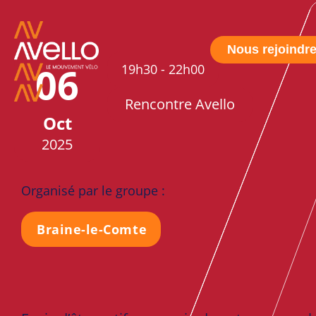
Nous rejoindr
06
19h30
-
22h00
Rencontre Avello
Oct
2025
Organisé par le groupe :
Braine-le-Comte