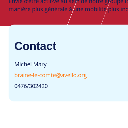
Envie d’être actif·ve au sein de notre groupe l
manière plus générale à une mobilité plus inc
Contact
Michel Mary
braine-le-comte@avello.org
0476/302420