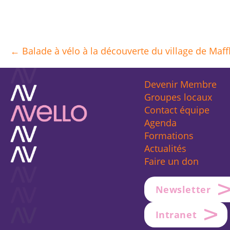
← Balade à vélo à la découverte du village de Maf
Posts
navigation
Devenir Membre
Groupes locaux
Contact équipe
Agenda
Formations
Actualités
Faire un don
Newsletter
Intranet