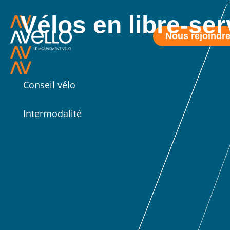
Vélos en libre-ser
Nous rejoindr
Conseil vélo
Intermodalité