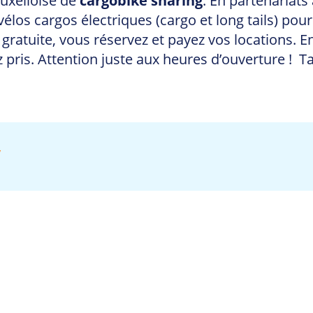
uxelloise de
cargobike sharing
. En partenariats
 vélos cargos électriques (cargo et long tails) po
 gratuite, vous réservez et payez vos locations. 
pris. Attention juste aux heures d’ouverture ! Tar
y