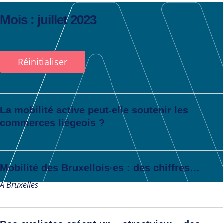
Mois :
juillet 2023
Réinitialiser
La mobilité active peut-elle soutenir les
commerces liégeois ?
Actualité
Mobilité des Bruxellois·es : des chiffres…
À Bruxelles