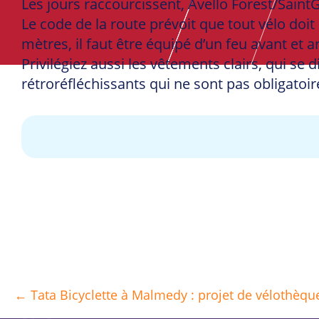
Les jours raccourcissent, Avello Forest/SaintGi
Le code de la route prévoit que tout vélo doit 
mètres, il faut être équipé d’un feu avant et ar
Privilégiez aussi les vêtements clairs, qui se 
rétroréfléchissants qui ne sont pas obligatoi
← Tata Bicyclette à Malmedy : projet de vélothèq
Posts