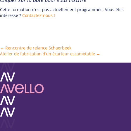
Cliquez sur la date pour vous inscrire
Cette formation n’est pas actuellement programmée. Vous êtes
intéressé ?
Contactez-nous !
Posts
← Rencontre de relance Schaerbeek
Atelier de fabrication d’un écarteur escamotable →
navigation