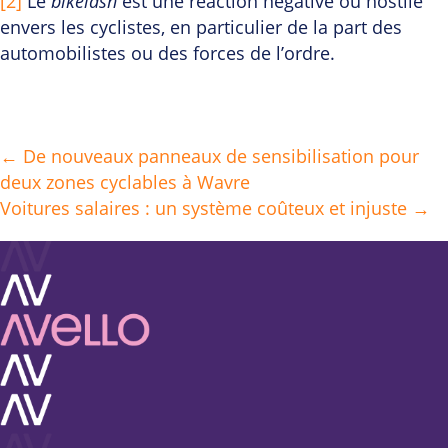
[2]
Le
bikelash
est une réaction négative ou hostile
envers les cyclistes, en particulier de la part des
automobilistes ou des forces de l’ordre.
← De nouveaux panneaux de sensibilisation pour
Posts
deux zones cyclables à Wavre
navigation
Voitures salaires : un système coûteux et injuste →