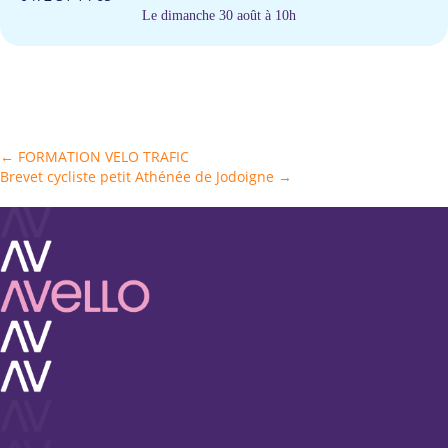
Le dimanche 30 août à 10h
Posts
← FORMATION VELO TRAFIC
Brevet cycliste petit Athénée de Jodoigne →
navigation