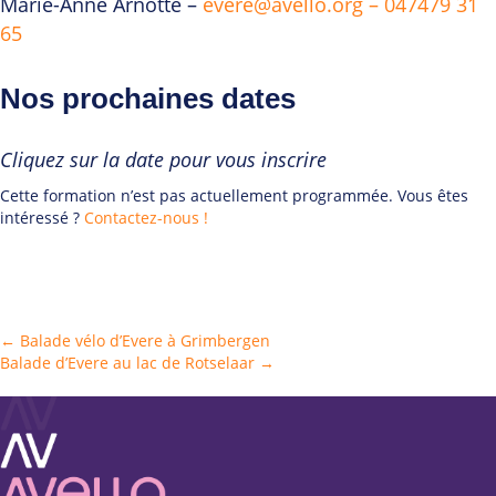
Marie-Anne Arnotte –
evere@avello.org – 047479 31
65
Nos prochaines dates
Cliquez sur la date pour vous inscrire
Cette formation n’est pas actuellement programmée. Vous êtes
intéressé ?
Contactez-nous !
Posts
← Balade vélo d’Evere à Grimbergen
Balade d’Evere au lac de Rotselaar →
navigation