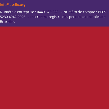
info@avello.org
Numéro d’entreprise : 0449.673.390 - Numéro de compte : BE65
5230 4042 2096 - Inscrite au registre des personnes morales de
Bruxelles