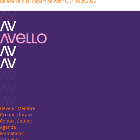
Balade vélo au départ de Wavre, 31 août 2025 →
navigation
Devenir Membre
Groupes locaux
Contact équipe
Agenda
Formations
Actualités