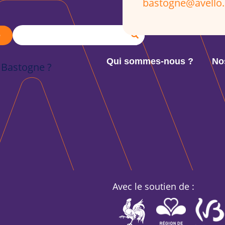
bastogne@avello.
e
Qui sommes-nous ?
No
à Bastogne ?
Avec le soutien de :