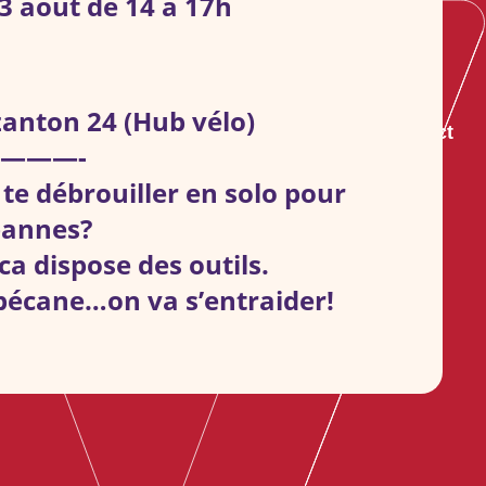
 août de 14 à 17h
anton 24 (Hub vélo)
s groupes
S’informer
Agenda
Contact
———-
te débrouiller en solo pour
 pannes?
ca dispose des outils.
écane…on va s’entraider!