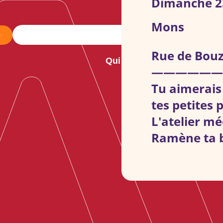
Dimanche 23
Mons
e
Rue de Bouz
Qui sommes-nous ?
No
——————
Tu aimerais 
tes petites
L'atelier mé
Ramène ta b