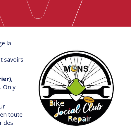
e la
t savoirs
ier)
,
o. On y
ur
 en toute
r des