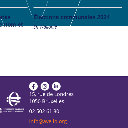
stes
Élections communales 2024
e nom et
En Wallonie
15, rue de Londres
1050 Bruxelles
02 502 61 30
info@avello.org