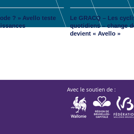
Actualité
code ? » Avello teste
Le GRACQ – Les cycli
issances
quotidiens – change d
devient « Avello »
Avec le soutien de :