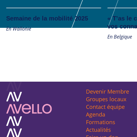
Actualité
Semaine de la mobilité 2025
« T’as le 
vos conna
En Wallonie
En Belgique
Devenir Membre
Groupes locaux
Contact équipe
Agenda
Formations
Actualités