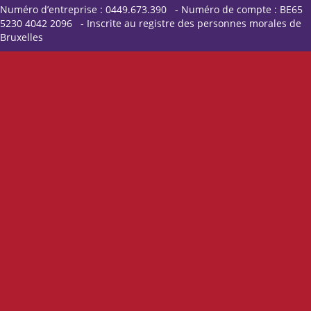
Numéro d’entreprise : 0449.673.390 - Numéro de compte : BE65
5230 4042 2096 - Inscrite au registre des personnes morales de
Bruxelles