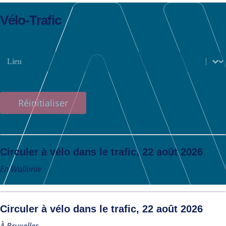
Vélo-Trafic
Lieux
Sélectionnez le contenu
Réinitialiser
Circuler à vélo dans le trafic, 22 août 2026
En Wallonie
Circuler à vélo dans le trafic, 22 août 2026