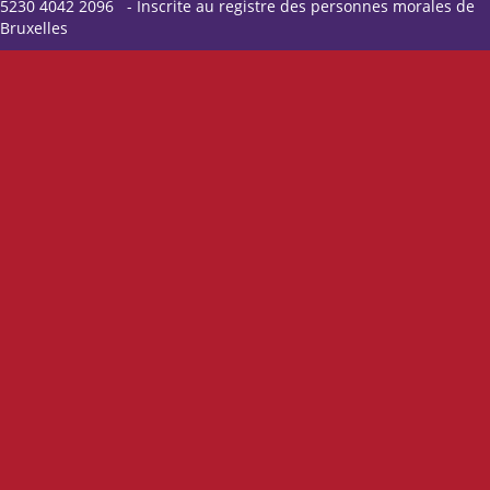
5230 4042 2096 - Inscrite au registre des personnes morales de
Bruxelles