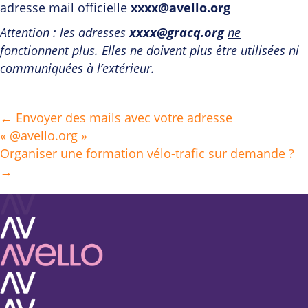
adresse mail officielle
xxxx@avello.org
Attention : les adresses
xxxx@gracq.org
ne
fonctionnent plus
. Elles ne doivent plus être utilisées ni
communiquées à l’extérieur.
← Envoyer des mails avec votre adresse
Posts
« @avello.org »
navigation
Organiser une formation vélo-trafic sur demande ?
→