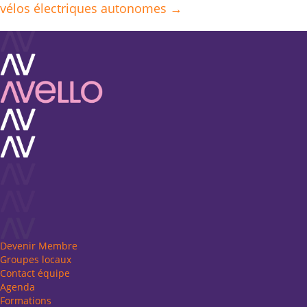
navigation
vélos électriques autonomes →
Devenir Membre
Groupes locaux
Contact équipe
Agenda
Formations