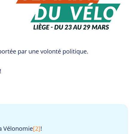
portée par une volonté politique.
!
la Vélonomie
[2]
!