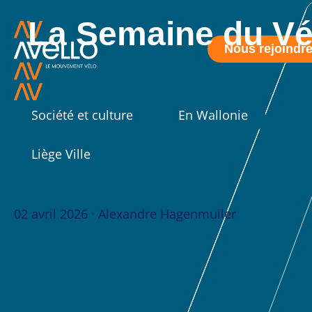
La Semaine du Vélo
Nous rejoindr
Société et culture
En Wallonie
Liège Ville
02 avril 2026 · Alexandre Hagenmuller