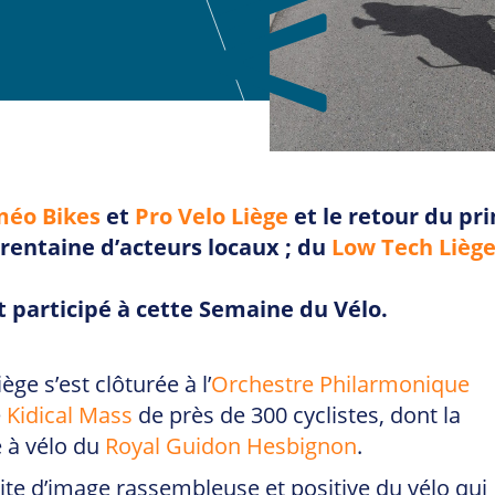
éo Bikes
et
Pro Velo Liège
et le retour du pri
trentaine d’acteurs locaux ; du
Low Tech Lièg
nt participé à cette Semaine du Vélo.
ge s’est clôturée à l’
Orchestre Philarmonique
e
Kidical Mass
de près de 300 cyclistes, dont la
e à vélo du
Royal Guidon Hesbignon
.
site d’image rassembleuse et positive du vélo qui