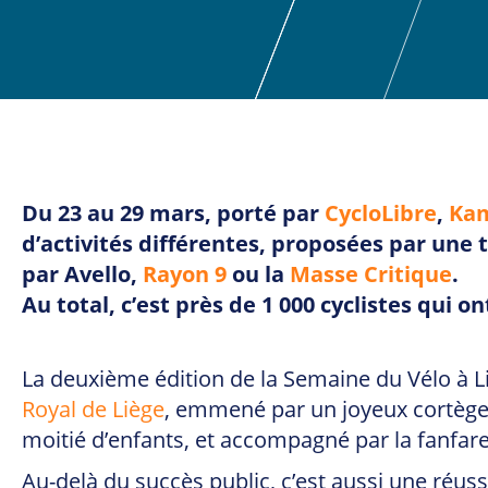
Du 23 au 29 mars, porté par
CycloLibre
,
Kam
d’activités différentes, proposées par une 
par Avello,
Rayon 9
ou la
Masse Critique
.
Au total, c’est près de 1 000 cyclistes qui o
La deuxième édition de la Semaine du Vélo à Liè
Royal de Liège
, emmené par un joyeux cortèg
moitié d’enfants, et accompagné par la fanfar
Au-delà du succès public, c’est aussi une réus