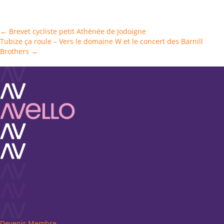
Posts
← Brevet cycliste petit Athénée de Jodoigne
Tubize ça roule – Vers le domaine W et le concert des Barnill
navigation
Brothers →
Devenir Membre