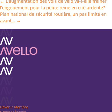
← L’augmentation des vols de vélo va-t-elle freiner
Posts
l’engouement pour la petite reine en cité ardente?
navigation
Plan national de sécurité routière, un pas limité en
avant… →
Devenir Membre
Groupes locaux