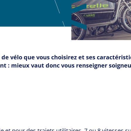
e de vélo que vous choisirez et ses caractéri
ment : mieux vaut donc vous renseigner soigne
le et pour des trajets utilitaires, 7 ou 8 vitesses