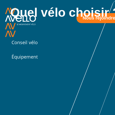
Quel vélo choisir 
Nous rejoindr
Conseil vélo
Équipement