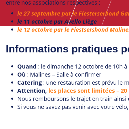
entre nos associations respectives :
le 27 septembre par le Fiesterserbond G
le 11 octobre par Avello Liège
le 12 octobre par le Fiestsersbond Maline
Informations pratiques p
Quand
: le dimanche 12 octobre de 10h à
Où
: Malines – Salle à confirmer
Catering
: une restauration est prévu le m
Attention,
les places sont limitées – 2
Nous remboursons le trajet en train ainsi 
Si vous ne savez pas venir avec votre vélo,