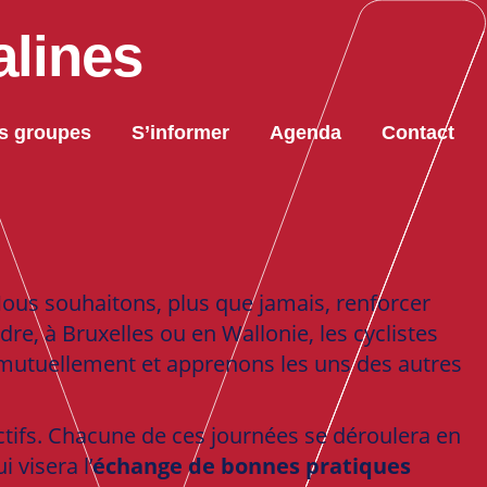
alines
s groupes
S’informer
Agenda
Contact
Nous souhaitons, plus que jamais, renforcer
re, à Bruxelles ou en Wallonie, les cyclistes
 mutuellement et apprenons les uns des autres
ctifs. Chacune de ces journées se déroulera en
 visera l’
échange de bonnes pratiques