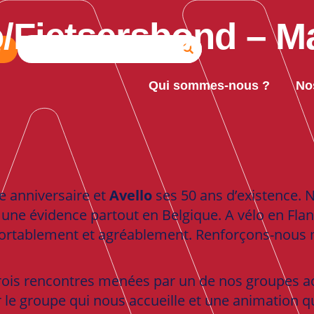
/Fietsersbond – M
e
Qui sommes-nous ?
No
e anniversaire et
Avello
ses 50 ans d’existence. 
une évidence partout en Belgique. A vélo en Fland
onfortablement et agréablement. Renforçons-nous
trois rencontres menées par un de nos groupes a
 le groupe qui nous accueille et une animation qui