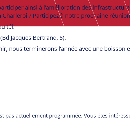
 participer ainsi à l’amélioration des infrastructu
à Charleroi ? Participez à notre prochaine réunion
u tél.
 (Bd Jacques Bertrand, 5).
inir, nous terminerons l’année avec une boisson e
est pas actuellement programmée. Vous êtes intéress