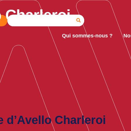
 Charleroi
e
Qui sommes-nous ?
No
 d’Avello Charleroi