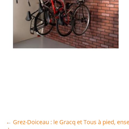
← Grez-Doiceau : le Gracq et Tous à pied, ens