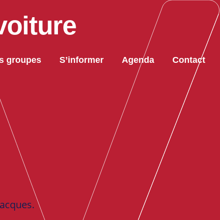
voiture
s groupes
S’informer
Agenda
Contact
Jacques.