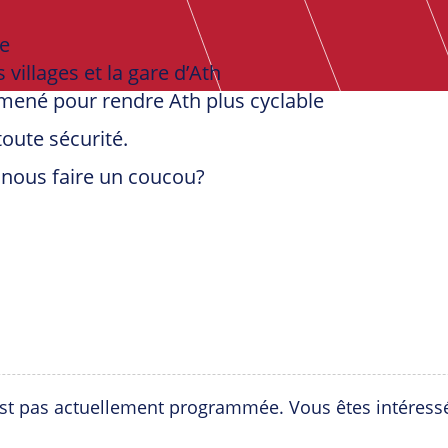
te
 villages et la gare d’Ath
 mené pour rendre Ath plus cyclable
toute sécurité.
 nous faire un coucou?
est pas actuellement programmée. Vous êtes intéress