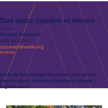
Sud entre Sambre et Meuse
Contact :
Michaël Horevoets
0496 84 32 73
sud.esem@avello.org
facebook
Envie de faire bouger les choses pour le vélo
dans la région de l’entre Sambre et Meuse ?
Rejoins-nous !