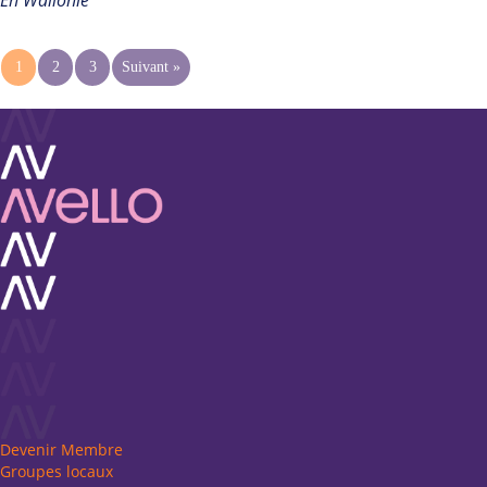
En Wallonie
1
2
3
Suivant »
Devenir Membre
Groupes locaux