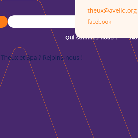
theux@avello.org
facebook
e
Qui sommes-nous ?
No
 Theux et Spa ? Rejoins-nous !