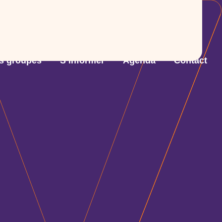
s groupes
S’informer
Agenda
Contact