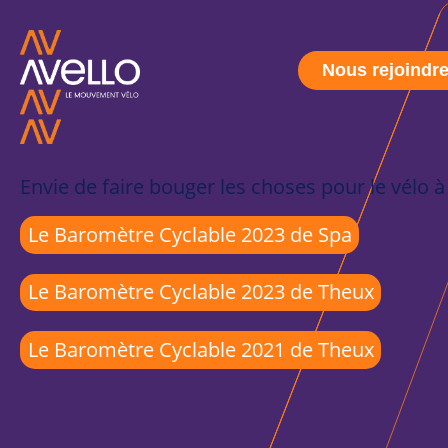
Nous rejoindr
Envie de faire bouger les choses pour le vélo à
Le Baromètre Cyclable 2023 de Spa
Le Baromètre Cyclable 2023 de Theux
Le Baromètre Cyclable 2021 de Theux