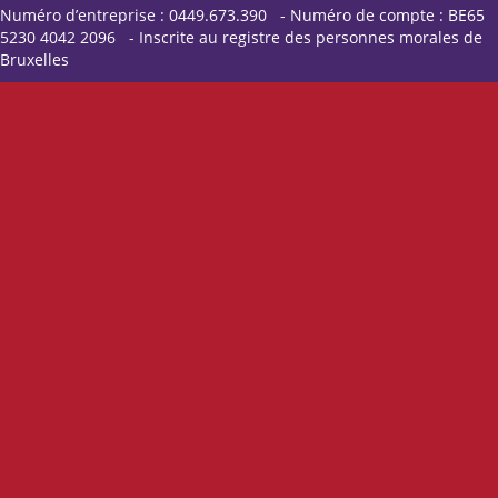
Numéro d’entreprise : 0449.673.390 - Numéro de compte : BE65
5230 4042 2096 - Inscrite au registre des personnes morales de
Bruxelles