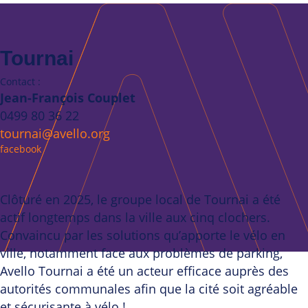
Tournai
Contact :
Jean-François Couplet
0499 80 36 22
tournai@avello.org
facebook
Clôturé en 2025, le groupe local de Tournai a été
actif longtemps dans la ville aux cinq clochers.
Convaincu par les solutions qu’apporte le vélo en
ville, notamment face aux problèmes de parking,
Avello Tournai a été un acteur efficace auprès des
autorités communales afin que la cité soit agréable
et sécurisante à vélo !