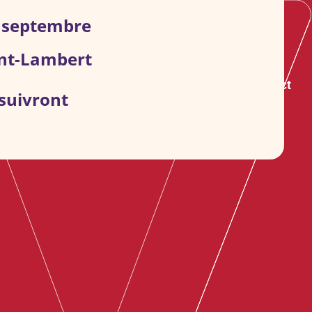
0 septembre
nt-Lambert
s groupes
S’informer
Agenda
Contact
 suivront