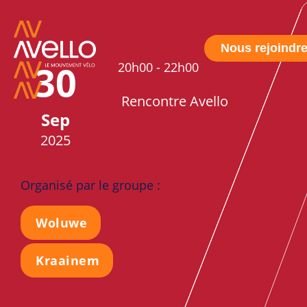
Nous rejoindr
30
20h00
-
22h00
Rencontre Avello
Sep
2025
Organisé par le groupe :
Woluwe
Kraainem