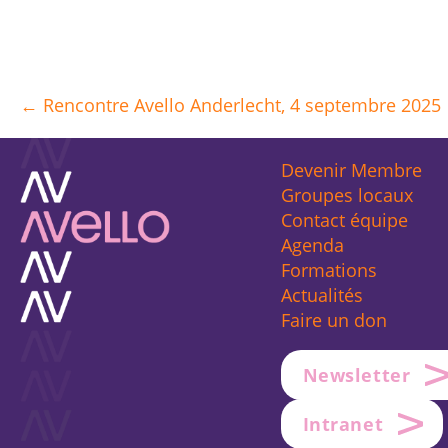
← Rencontre Avello Anderlecht, 4 septembre 2025
Posts
navigation
Devenir Membre
Groupes locaux
Contact équipe
Agenda
Formations
Actualités
Faire un don
Newsletter
Intranet