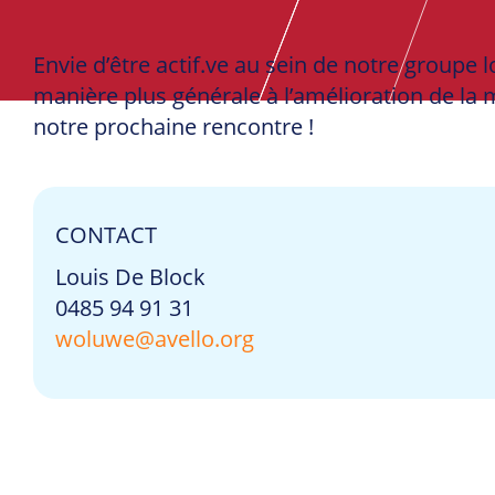
Envie d’être actif.ve au sein de notre groupe l
manière plus générale à l’amélioration de la 
notre prochaine rencontre !
CONTACT
Louis De Block
0485 94 91 31
woluwe@avello.org