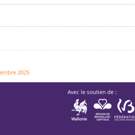
 n'avons trouvé aucun article. Veuillez essayer une recherch
ns trouvé aucun article. Veuillez essayer une re
tembre 2025
Avec le soutien de :