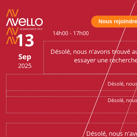
Nous rejoindr
13
14h00
-
17h00
Désolé, nous n'avons trouvé auc
Sep
essayer une recherche
2025
Désolé, nous
Désolé, nous
Désolé, nous n'avo