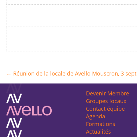
Désolé, nous
Désolé, nous n'avo
← Réunion de la locale de Avello Mouscron, 3 sep
Posts
navigation
Devenir Membre
Groupes locaux
Contact équipe
Agenda
Formations
Actualités