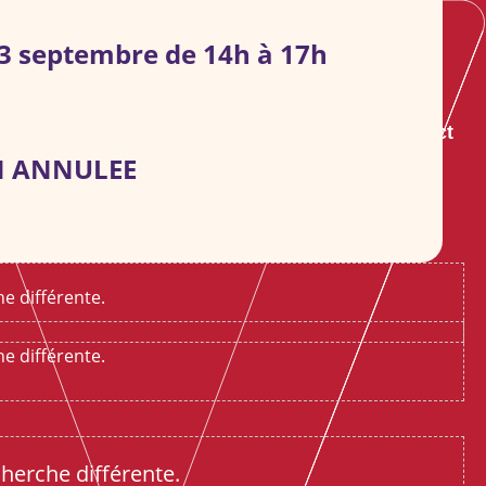
3 septembre de 14h à 17h
s groupes
S’informer
Agenda
Contact
 ANNULEE
e différente.
e différente.
cherche différente.