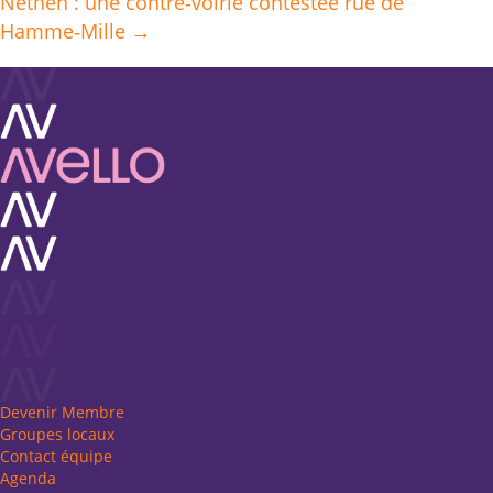
navigation
Nethen : une contre‑voirie contestée rue de
Hamme‑Mille →
Devenir Membre
Groupes locaux
Contact équipe
Agenda