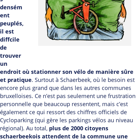
densém
ent
peuplés,
il est
diffcile
de
trouver
un
endroit où stationner son vélo de manière sûre
et pratique
. Surtout à Schaerbeek, où le besoin est
encore plus grand que dans les autres communes
bruxelloises. Ce n’est pas seulement une frustration
personnelle que beaucoup ressentent, mais c’est
également ce qui ressort des chiffres officiels de
Cycloparking (qui gère les parkings vélos au niveau
régional). Au total,
plus de 2000 citoyens
schaerbeekois attendent de la commune une