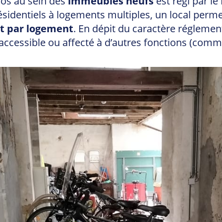
los au sein des
immeubles neufs
est régi par l
sidentiels à logements multiples, un local perme
 par logement
. En dépit du caractère réglement
u accessible ou affecté à d’autres fonctions (com