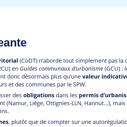
eante
torial
(CoDT) n’aborde tout simplement pas la q
RCU) en
Guides communaux d’urbanisme
(GCU) : 
ont donc désormais plus qu’une
valeur indicativ
eurs et des communes par le SPW.
isser des
obligations
dans les
permis d’urbani
nt (Namur, Liège, Ottignies-LLN, Hannut…), mais 
ins.
mes
, plutôt que de compter sur une autorégulati