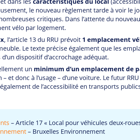
et dans les
caractéristiques du local
(accessibi
sement, le nouveau règlement tarde à voir le jou
s nombreuses critiques. Dans l’attente du nouvea
ment vélo par logement.
ux
, l’article 13 du RRU prévoit
1 emplacement vél
ble. Le texte précise également que les emplac
s d’un dispositif d’accrochage adéquat.
ellement un
minimum d’un emplacement de pa
n – et donc à l’usage – d’une voiture. Le futur RRU 
lement de l’accessibilité en transports publics 
ents
– Article 17 « Local pour véhicules deux-roues
ronnement
– Bruxelles Environnement