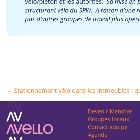
vélo/piéton et les autorités.
Sa mise en p
structurant vélo du SPW. A raison d’une 
pas d’autres groupes de travail plus opér
← Stationnement vélo dans les immeubles : qu
Posts
Devenir Membre
navigation
Groupes locaux
Contact équipe
Agenda