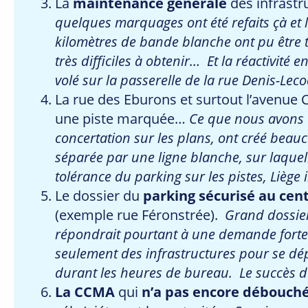
La
maintenance générale
des infrastr
quelques marquages ont été refaits çà et 
kilomètres de bande blanche ont pu être t
très difficiles à obtenir… Et la réactivité 
volé sur la passerelle de la rue Denis-Leco
La rue des Eburons et surtout l’avenue 
une piste marquée…
Ce que nous avons u
concertation sur les plans, ont créé bea
séparée par une ligne blanche, sur laquell
tolérance du parking sur les pistes, Lièg
Le dossier du
parking sécurisé au cent
(exemple rue Féronstrée).
Grand dossier
répondrait pourtant à une demande forte. 
seulement des infrastructures pour se dép
durant les heures de bureau. Le succès du 
La CCMA
qui
n’a pas encore débouché