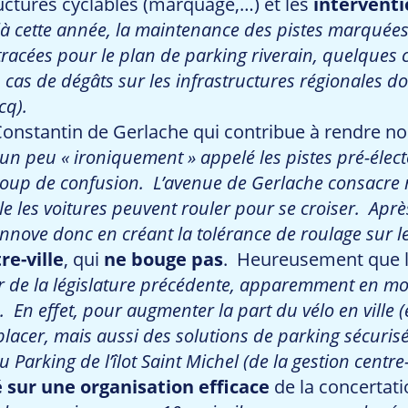
uctures cyclables (marquage,…) et les
interventi
là cette année, la maintenance des pistes marquées 
racées pour le plan de parking riverain, quelques c
en cas de dégâts sur les infrastructures régionales do
cq).
Constantin de Gerlache qui contribue à rendre nor
n peu « ironiquement » appelé les pistes pré-électo
ucoup de confusion. L’avenue de Gerlache consacre 
e les voitures peuvent rouler pour se croiser. Après
e innove donc en créant la tolérance de roulage sur
re-ville
, qui
ne bouge pas
. Heureusement que l
 de la législature précédente, apparemment en mort 
En effet, pour augmenter la part du vélo en ville (
lacer, mais aussi des solutions de parking sécurisé
Parking de l’îlot Saint Michel (de la gestion centre-
 sur une organisation efficace
de la concertati