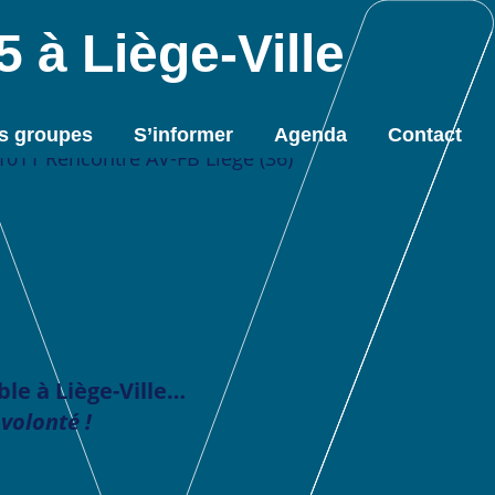
 à Liège-Ville
s groupes
S’informer
Agenda
Contact
le à Liège-Ville…
volonté !