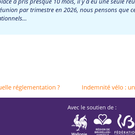
lace a pris presque 10 mois, il y a eu une seule r
réunion par trimestre en 2026, nous pensons que ce
ationnels…
elle réglementation ?
Indemnité vélo : un
Avec le soutien de :