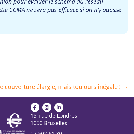
éunion pour évaluer le schéma du réseau
tte CCMA ne sera pas efficace si on n’y adosse
e couverture élargie, mais toujours inégale ! →
15, rue de Londres
1050 Bruxelles
02 502 61 30