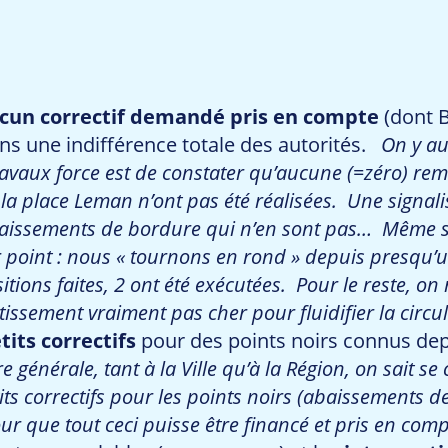
aucun correctif demandé pris en compte
(dont B
ans une indifférence totale des autorités.
On y au
ravaux force est de constater qu’aucune (=zéro) rem
 la place Leman n’ont pas été réalisées. Une signal
s abaissements de bordure qui n’en sont pas… Même
ier point : nous « tournons en rond » depuis presq
tions faites, 2 ont été exécutées. Pour le reste, o
issement vraiment pas cher pour fluidifier la circul
tits correctifs
pour des points noirs connus dep
 générale, tant à la Ville qu’à la Région, on sait se
s correctifs pour les points noirs (abaissements d
r que tout ceci puisse être financé et pris en comp