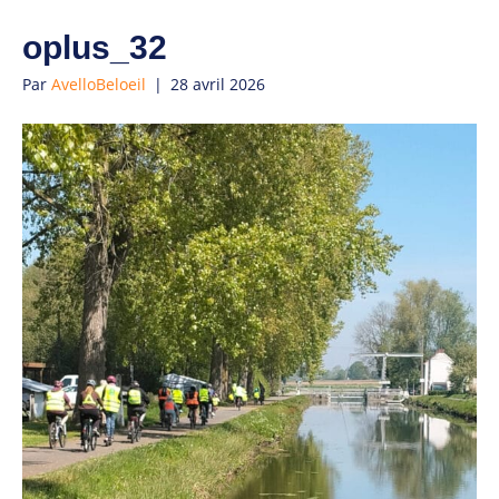
oplus_32
Par
AvelloBeloeil
|
28 avril 2026