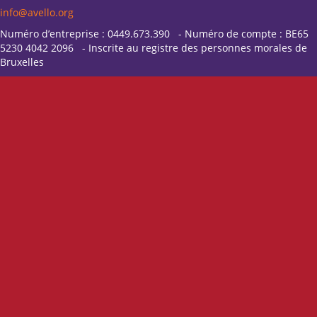
info@avello.org
Numéro d’entreprise : 0449.673.390 - Numéro de compte : BE65
5230 4042 2096 - Inscrite au registre des personnes morales de
Bruxelles